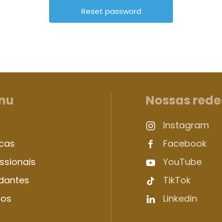
nu
Nossas rede
Instagram
icas
Facebook
issionais
YouTube
dantes
TikTok
sos
Linkedin