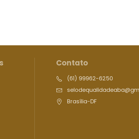
s
Contato
(61) 99962-6250
selodequalidadeaba@gm
Brasília-DF